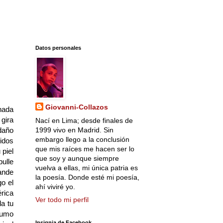
Datos personales
Giovanni-Collazos
 nada
gira
Nací en Lima; desde finales de
 daño
1999 vivo en Madrid. Sin
embargo llego a la conclusión
idos
que mis raíces me hacen ser lo
 piel
que soy y aunque siempre
ulle
vuelva a ellas, mi única patria es
ande
la poesía. Donde esté mi poesía,
o el
ahí viviré yo.
érica
Ver todo mi perfil
a tu
humo
Insignia de Facebook