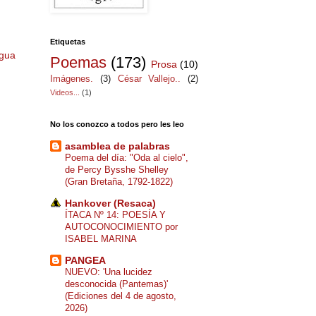
Etiquetas
igua
Poemas
(173)
Prosa
(10)
Imágenes.
(3)
César Vallejo..
(2)
Videos...
(1)
No los conozco a todos pero les leo
asamblea de palabras
Poema del día: "Oda al cielo",
de Percy Bysshe Shelley
(Gran Bretaña, 1792-1822)
Hankover (Resaca)
ÍTACA Nº 14: POESÍA Y
AUTOCONOCIMIENTO por
ISABEL MARINA
PANGEA
NUEVO: 'Una lucidez
desconocida (Pantemas)'
(Ediciones del 4 de agosto,
2026)