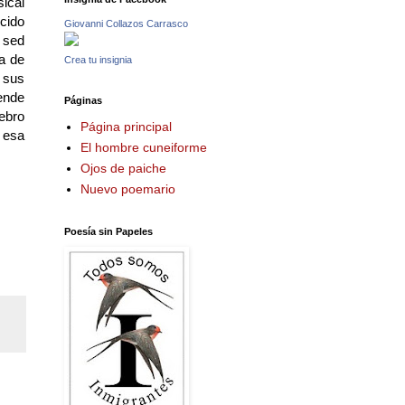
sical
úcido
Giovanni Collazos Carrasco
a sed
da de
Crea tu insignia
r sus
iende
Páginas
ebro
Página principal
 esa
El hombre cuneiforme
Ojos de paiche
Nuevo poemario
Poesía sin Papeles