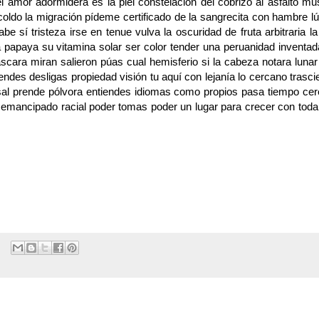
l amor adormidera es la piel constelación del cobrizo al asfalto mu
oldo la migración pídeme certificado de la sangrecita con hambre l
e sí tristeza irse en tenue vulva la oscuridad de fruta arbitraria l
la papaya su vitamina solar ser color tender una peruanidad inventa
scara miran salieron púas cual hemisferio si la cabeza notara luna
ndes desligas propiedad visión tu aquí con lejanía lo cercano trasc
a sal prende pólvora entiendes idiomas como propios pasa tiempo cer
emancipado racial poder tomas poder un lugar para crecer con toda