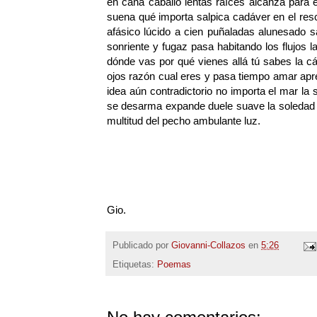
en cana caballo lentas raíces alcanza para e
suena qué importa salpica cadáver en el resc
afásico lúcido a cien puñaladas alunesado sab
sonriente y fugaz pasa habitando los flujos 
dónde vas por qué vienes allá tú sabes la cá
ojos razón cual eres y pasa tiempo amar apre
idea aún contradictorio no importa el mar l
se desarma expande duele suave la soledad 
multitud del pecho ambulante luz.
Gio.
Publicado por
Giovanni-Collazos
en
5:26
Etiquetas:
Poemas