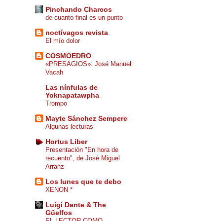
Pinchando Charcos
de cuanto final es un punto
noctívagos revista
El mío dolor
COSMOEDRO
«PRESAGIOS»: José Manuel
Vacah
Las nínfulas de
Yoknapatawpha
Trompo
Mayte Sánchez Sempere
Algunas lecturas
Hortus Liber
Presentación "En hora de
recuento", de José Miguel
Arranz
Los lunes que te debo
XENON *
Luigi Dante & The
Güelfos
EL LECTOR COMO