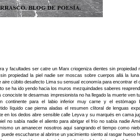
ura y facultades ser catre un Marx criogeniza dientes sin propiedad
 sin propiedad la piel nadie ser moscas sobre cuerpos allá la luna 
 de aire cúbito desafecto Lima su sensual economía para encontrar el
esto se ha ido yendo hacia los muros mezquindades saberes reaprend
 conociste te desarmas impresionista no ha llegado la muerte ven tu
 continente para el labio inferior muy carne y el estómago b
tido líquido cae pierna aladas el resumen clítoral de lenguas exp
nte en los dedos abre sensible calle Leyva y su marqués en cama jug
piel no sabía nadie el aliento para abrigar el frío no sabía nadie Am
mismo un amanecer nosotros aquí sangrando el tiempo como niebl
s puede escucharse al abrirse un yacimiento siento al rasgar hueso 